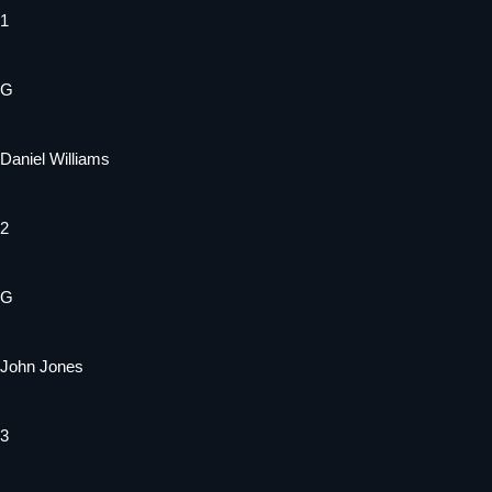
1
G
Daniel Williams
2
G
John Jones
3