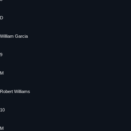
D
William Garcia
9
M
Robert Williams
10
M