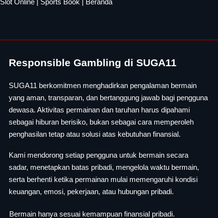
Slot Online
|
Sports Book
|
Beranda
Responsible Gambling di SUGA11
SUGA11 berkomitmen menghadirkan pengalaman bermain
yang aman, transparan, dan bertanggung jawab bagi pengguna
dewasa. Aktivitas permainan dan taruhan harus dipahami
sebagai hiburan berisiko, bukan sebagai cara memperoleh
penghasilan tetap atau solusi atas kebutuhan finansial.
Kami mendorong setiap pengguna untuk bermain secara
sadar, menetapkan batas pribadi, mengelola waktu bermain,
serta berhenti ketika permainan mulai memengaruhi kondisi
keuangan, emosi, pekerjaan, atau hubungan pribadi.
Bermain hanya sesuai kemampuan finansial pribadi.