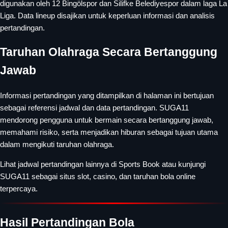
digunakan oleh 12 Bingölspor dan Silifke Belediyespor dalam laga La
Liga. Data lineup disajikan untuk keperluan informasi dan analisis
pertandingan.
Taruhan Olahraga Secara Bertanggung
Jawab
Informasi pertandingan yang ditampilkan di halaman ini bertujuan
sebagai referensi jadwal dan data pertandingan. SUGA11
mendorong pengguna untuk bermain secara bertanggung jawab,
memahami risiko, serta menjadikan hiburan sebagai tujuan utama
dalam mengikuti taruhan olahraga.
Lihat jadwal pertandingan lainnya di
Sports Book
atau kunjungi
SUGA11
sebagai situs slot, casino, dan taruhan bola online
terpercaya.
Hasil Pertandingan Bola