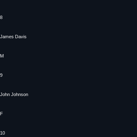
8
James Davis
M
9
John Johnson
F
10