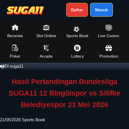
Daftar
Masuk
Beranda
Slot Online
Sports Book
Live Casino
Poker
Arcade
Lottery
Promotion
 suga11
Hasil Pertandingan Bundesliga
SUGA11 12 Bingölspor vs Silifke
Belediyespor 21 Mei 2026
21/05/2026
Sports Book