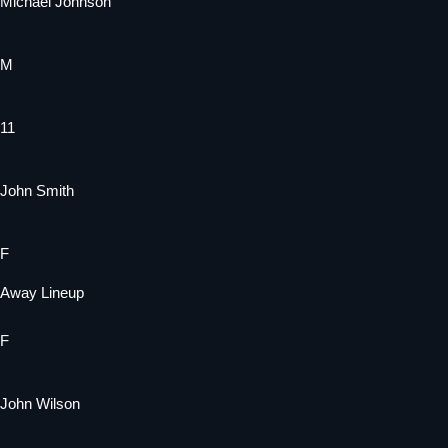
Michael Johnson
M
11
John Smith
F
Away Lineup
F
John Wilson