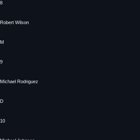
8
Robert Wilson
M
9
Michael Rodriguez
D
10