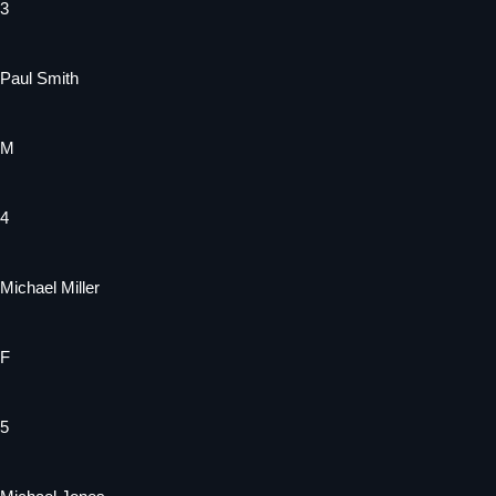
3
Paul Smith
M
4
Michael Miller
F
5