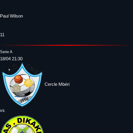
Paul Wilson
11
Serie A
18/04 21:30
Cercle Mbéri
vs