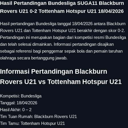
Hasil Pertandingan Bundesliga SUGA11 Blackburn
Rovers U21 0-2 Tottenham Hotspur U21 18/04/2026
Hasil pertandingan Bundesliga tanggal 18/04/2026 antara Blackburn
Rovers U21 dan Tottenham Hotspur U21 berakhir dengan skor 0-2.
Pertandingan ini merupakan bagian dari kompetisi resmi Bundesliga
dan telah selesai dimainkan. Informasi pertandingan disajikan
sebagai referensi bagi penggemar sepak bola dan pemain taruhan
olahraga secara bertanggung jawab.
Informasi Pertandingan Blackburn
Rovers U21 vs Tottenham Hotspur U21
Kompetisi: Bundesliga
Tanggal: 18/04/2026
Hasil Akhir: 0 – 2
Tim Tuan Rumah: Blackburn Rovers U21
Tim Tamu: Tottenham Hotspur U21