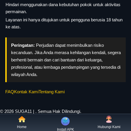
Hindari menggunakan dana kebutuhan pokok untuk aktivitas
permainan.
Layanan ini hanya ditujukan untuk pengguna berusia 18 tahun
ke atas.
Peringatan:
Perjudian dapat menimbulkan risiko
kecanduan. Jika Anda merasa kehilangan kendali, segera
berhenti bermain dan cari bantuan dari keluarga,
profesional, atau lembaga pendampingan yang tersedia di
wilayah Anda.
FAQ
Kontak Kami
Tentang Kami
© 2026
SUGA11
| . Semua Hak Dilindungi.
Home
Hubungi Kami
Install APK