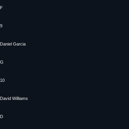
F
9
Daniel Garcia
G
10
David Williams
D