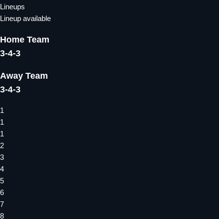
Lineups
Lineup available
Home Team
3-4-3
Away Team
3-4-3
1
1
1
2
3
4
5
6
7
8