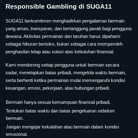
Responsible Gambling di SUGA11
SUGA11 berkomitmen menghadirkan pengalaman bermain
yang aman, transparan, dan bertanggung jawab bagi pengguna
dewasa. Aktivitas permainan dan taruhan harus dipahami
sebagai hiburan berisiko, bukan sebagai cara memperoleh
penghasilan tetap atau solusi atas kebutuhan finansial.
Kami mendorong setiap pengguna untuk bermain secara
sadar, menetapkan batas pribadi, mengelola waktu bermain,
serta berhenti ketika permainan mulai memengaruhi kondisi
keuangan, emosi, pekerjaan, atau hubungan pribadi.
Bermain hanya sesuai kemampuan finansial pribadi.
Tentukan batas waktu dan batas pengeluaran sebelum
bermain.
Jangan mengejar kekalahan atau bermain dalam kondisi
emosional.