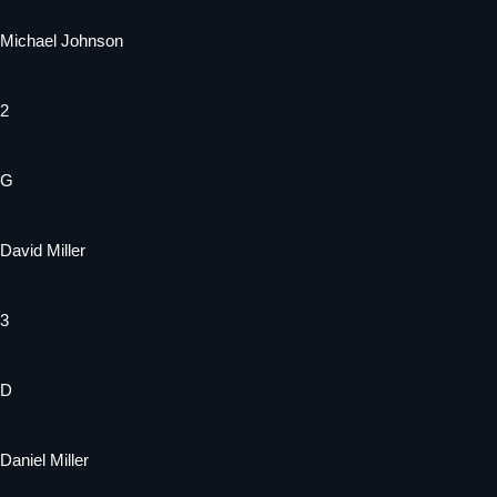
Michael Johnson
2
G
David Miller
3
D
Daniel Miller