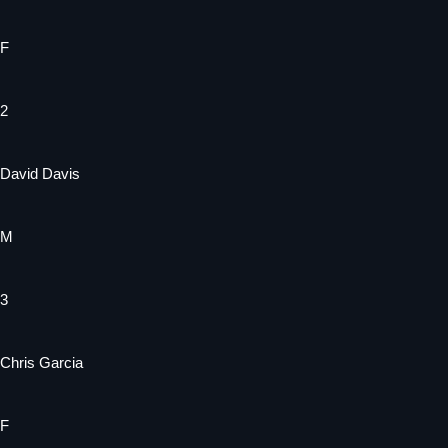
F
2
David Davis
M
3
Chris Garcia
F