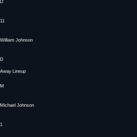
D
11
William Johnson
D
Away Lineup
M
Michael Johnson
1