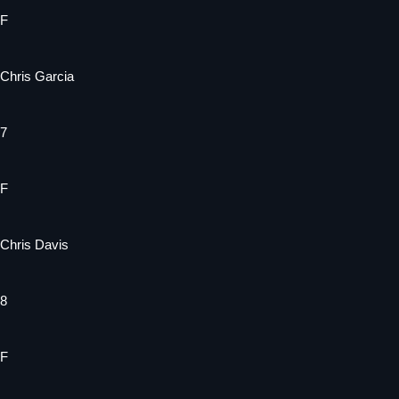
F
Chris Garcia
7
F
Chris Davis
8
F