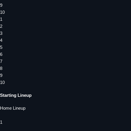
9
10
1
2
3
4
5
6
7
8
9
10
Starting Lineup
Home Lineup
1