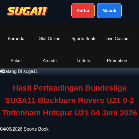
Daftar
Masuk
Beranda
Slot Online
Sports Book
Live Casino
Poker
Arcade
Lottery
Promotion
ang Di suga11
Hasil Pertandingan Bundesliga
SUGA11 Blackburn Rovers U21 0-2
Tottenham Hotspur U21 04 Juni 2026
04/06/2026
Sports Book