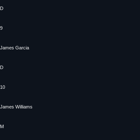
D
9
James Garcia
D
10
James Williams
M