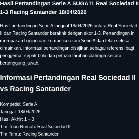
Hasil Pertandingan Serie A SUGA11 Real Sociedad II
1-3 Racing Santander 18/04/2026
Hasil pertandingan Serie A tanggal 18/04/2026 antara Real Sociedad
II dan Racing Santander berakhir dengan skor 1-3. Pertandingan ini
merupakan bagian dari kompetisi resmi Serie A dan telah selesai
dimainkan. Informasi pertandingan disajikan sebagai referensi bagi
penggemar sepak bola dan pemain taruhan olahraga secara
bertanggung jawab.
Informasi Pertandingan Real Sociedad II
vs Racing Santander
Kompetisi: Serie A
Tanggal: 18/04/2026
Hasil Akhir: 1 – 3
Tim Tuan Rumah: Real Sociedad II
Tim Tamu: Racing Santander