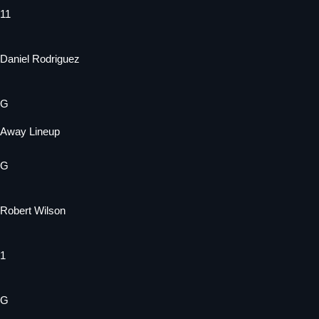
11
Daniel Rodriguez
G
Away Lineup
G
Robert Wilson
1
G