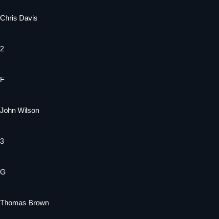
Chris Davis
2
F
John Wilson
3
G
Thomas Brown