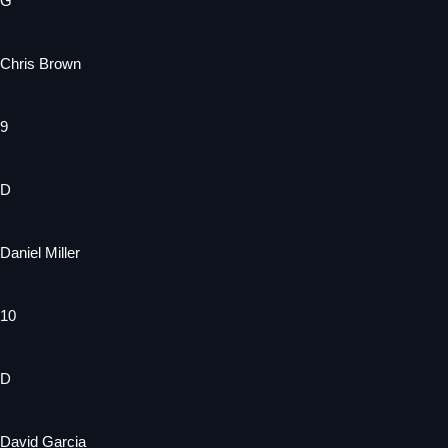
G
Chris Brown
9
D
Daniel Miller
10
D
David Garcia