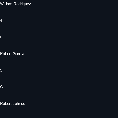
William Rodriguez
4
F
Robert Garcia
5
G
Robert Johnson