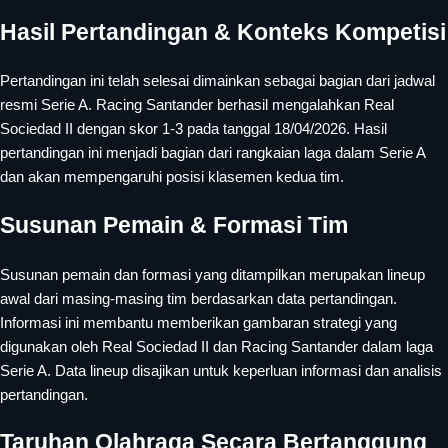
Hasil Pertandingan & Konteks Kompetisi
Pertandingan ini telah selesai dimainkan sebagai bagian dari jadwal
resmi Serie A. Racing Santander berhasil mengalahkan Real
Sociedad II dengan skor 1-3 pada tanggal 18/04/2026. Hasil
pertandingan ini menjadi bagian dari rangkaian laga dalam Serie A
dan akan mempengaruhi posisi klasemen kedua tim.
Susunan Pemain & Formasi Tim
Susunan pemain dan formasi yang ditampilkan merupakan lineup
awal dari masing-masing tim berdasarkan data pertandingan.
Informasi ini membantu memberikan gambaran strategi yang
digunakan oleh Real Sociedad II dan Racing Santander dalam laga
Serie A. Data lineup disajikan untuk keperluan informasi dan analisis
pertandingan.
Taruhan Olahraga Secara Bertanggung