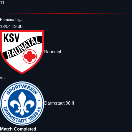
11
Primeira Liga
18/04 19:30
Baunatal
vs
Darmstadt 98 II
Match Completed